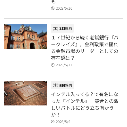
も
2023/5/16
(米)注目銘柄
１７世紀から続く老舗銀行『バ
ークレイズ』。金利政策で揺れ
る金融市場のリーダーとしての
存在感は？
2023/5/11
(米)注目銘柄
インテル入ってる？で有名にな
った『インテル』。競合との激
しいバトルにどう立ち向かう
か！
2023/5/9