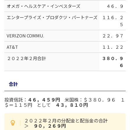
オメガ・ヘルスケア・インベスターズ
４６．９
エンタープライズ・プロダクツ・パートナーズ
１１６．２
５
VERIZON COMMU.
２２．９７
AT&T
１１．２２
２０２２年２月合計
３８０．９
６
合計
投資信託：
４６，４５９円
米国株：＄３８０．９６ １
＄＝１１５円 として
４３，８１０円
２０２２年２月の分配金と配当金の合計
＞
９０，２６９円