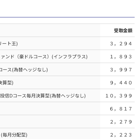
受取金額
リート王)
３，２９４
ァンド（豪ドルコース）(インフラプラス)
１，８９３
Bコース(為替ヘッジなし)
３，９９７
算型)
９，４４０
投信Dコース毎月決算型(為替ヘッジなし)
１０，３９９
６，８１７
２，２７９
(毎月分配型)
２，２２３