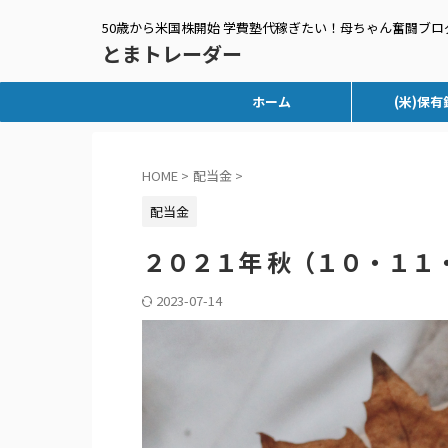
50歳から米国株開始 学費塾代稼ぎたい！母ちゃん奮闘ブロ
とまトレーダー
ホーム
(米)保有
HOME
>
配当金
>
配当金
２０２１年 秋（１０・１１
2023-07-14