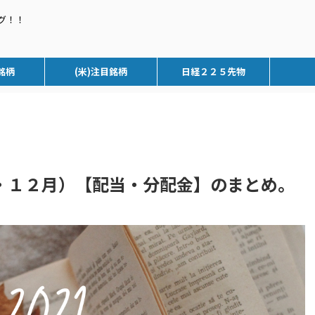
グ！！
銘柄
(米)注目銘柄
日経２２５先物
・１２月）【配当・分配金】のまとめ。