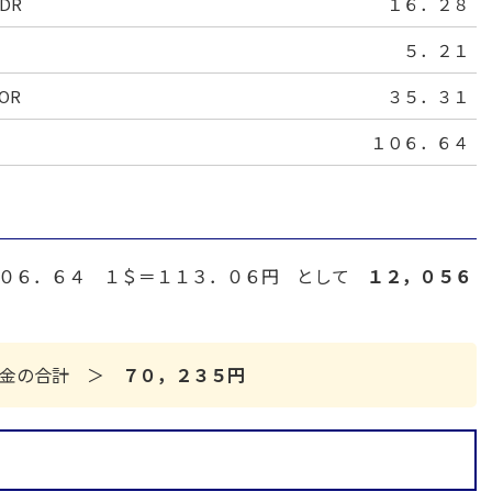
ADR
１６．２８
５．２１
COR
３５．３１
１０６．６４
０６．６４ １＄＝１１３．０６円 として
１２，０５６
当金の合計 ＞
７０，２３５円