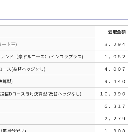
受取金額
リート王)
３，２９４
ァンド（豪ドルコース）(インフラプラス)
１，０８２
Bコース(為替ヘッジなし)
４，００７
算型)
９，４４０
投信Dコース毎月決算型(為替ヘッジなし)
１０，３９０
６，８１７
２，２７９
(毎月分配型)
１，８０８