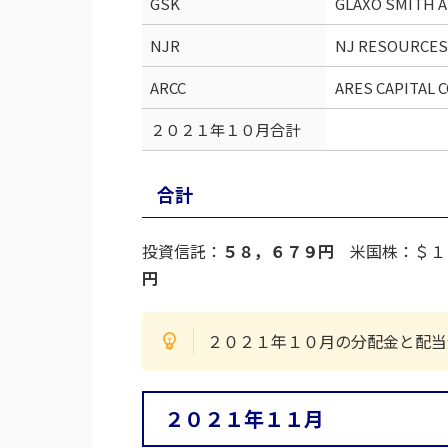
GSK
GLAXO SMITH 
NJR
NJ RESOURCES
ARCC
ARES CAPITAL 
２０２１年１０月合計
合計
投資信託：
５８，６７９円
米国株：＄１
円
２０２１年１０月の分配金と配
２０２１年１１月