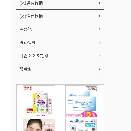
(米)保有銘柄
(米)注目銘柄
その他
投資信託
日経２２５先物
配当金