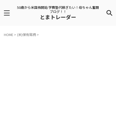
50歳から米国株開始 学費塾代稼ぎたい！母ちゃん奮闘
ブログ！！
とまトレーダー
HOME
>
(米)保有銘柄
>